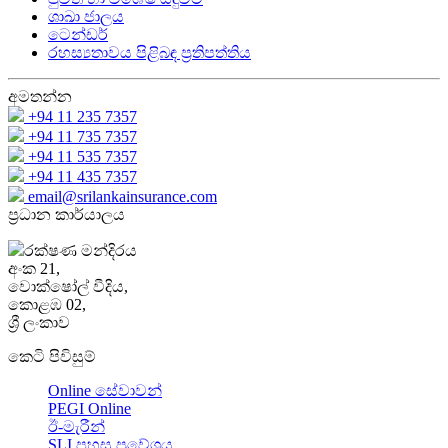
ශාඛා ජාලය
ටෙන්ඩර්
රහස්‍යතාවය පිළිබඳ ප්‍රතිපත්තිය
අමතන්න
+94 11 235 7357
+94 11 735 7357
+94 11 535 7357
+94 11 435 7357
email@srilankainsurance.com
ප්‍රධාන කාර්යාලය
රක්ෂණ මන්දිරය
අංක 21,
වොක්ෂෝල් වීදිය,
කොළඹ 02,
ශ්‍රී ලංකාව
කෙටි පිවිසුම්
Online සේවාවන්
PEGI Online
ඊ-මැරීන්
SLI පහසු ප්‍රවේශය