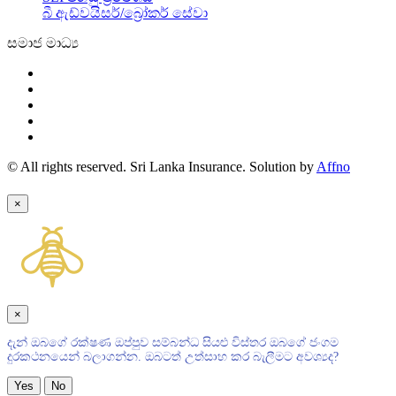
බී ඇඩ්වයිසර්/බ්‍රෝකර් සේවා
සමාජ මාධ්‍ය
© All rights reserved. Sri Lanka Insurance. Solution by
Affno
×
×
දැන් ඔබගේ රක්ෂණ ඔප්පුව සම්බන්ධ සියළු විස්තර ඔබගේ ජංගම
දුරකථනයෙන් බලාගන්න. ඔබටත් උත්සාහ කර බැලීමට අවශ්‍යද?
Yes
No