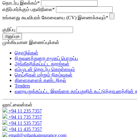
தொடர்பு இலக்கம்*
எதிர்பார்க்கும் பதவிநிலை*
உங்களது சுயவிபரக் கோவையை (CV) இணைக்கவும்*
குறிப்பு
அனுப்புக
முக்கியமான இணைப்புக்கள்
தொழில்கள்
நிறுவனத்துறை சமூகப் பொறுப்பு
அங்கீகரிக்கப்பட்ட கராஜ்கள்
எம்முடன் தொடர்பு கொள்ளவும்
செய்திகள் மற்றும் நிகழ்வுகள்
கிளைகளைக் கண்டறிதல்
Tenders
வரையறுக்கப்பட்ட இலங்கை காப்புறுதிக் கூட்டுத்தாபனத்தின
ஹாட்லைன்கள்
+94 11 235 7357
+94 11 735 7357
+94 11 535 7357
+94 11 435 7357
email@srilankainsurance.com