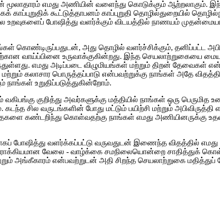
யின் மூலாதாரம் எமது அணியின் வளைந்து கொடுக்கும் ஆற்றலாகும். 
காப்புறுதிக் கூட்டுத்தாபனம் காப்புறுதி தொழில்துறையில் தொழில்நுட்
ல உறவுகளைப் போஷித்து வளர்க்கும் விடயத்தில் நாணயம் முதன்மையா
கொண்டிருப்பதுடன், அது தொழில் வளர்ச்சிக்கும், தனிப்பட்ட அபி
ொள்வதற்கான வாய்ப்பினை உருவாக்குகின்றது. இந்த செயலாற்றுகையை
ந்துள்ளது. எமது அடிப்படை விழுமியங்கள் மற்றும் திறன் தேவைகள் 
றும் கலாசார பொருத்தப்பாடு என்பவற்றுக்கு நாங்கள் அதே விதத்த
 நாங்கள் உறுதிப்படுத்துகின்றோம்.
கிபங்கு குறித்து அவர்களுக்கு மத்தியில் நாங்கள் ஒரு பெருமித உண
 கடந்த சில வருடங்களின் போது மட்டும் பயிற்சி மற்றும் அபிவிருத்தி எ
களை கண்டறிந்து கொள்வதற்கு நாங்கள் எமது அணியினருக்கு உதவ
ாகப் போஷித்து வளர்க்கப்பட்டு வருவதுடன் இணைந்த விதத்தில் எ
ம் ஆரோக்கியமான வேலை - வாழ்க்கை சமநிலையொன்றை சாதித்துக் கொள
ம் அங்கீகாரம் என்பவற்றுடன் அதி சிறந்த செயலாற்றுகை மதித்துப் ப