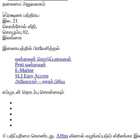
தலைமை அலுவலகம்
ரக்ஷண மந்திரய
இல. 21
வொக்சோல் வீதி,
கொழும்பு 02,
இலங்கை
இணையத்தில் பிரவேசித்தல்
ஒன்லைன் கொடுப்பனவுகள்
Pegi ஒன்லைன்
E-Marine
SLI Easy Access
ஆலோசகர் – தரகர் பிரிவு
எம்முடன் தொடர்பு கொள்ளவும்
© பதிப்புரிமை கொண்டது.
Affno
வினால் வழங்கப்படும் ஸ்ரீலங்கா இன்ச