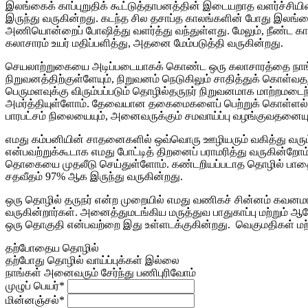
இலங்கைக் காப்புறுதிக் கூட்டுத்தாபனத்தின் இடையறாத வளர்ச்சி
இருந்து வருகின்றது. கடந்த சில தசாப்த காலங்களின் போது இலங்கைக் 
அணியொன்றைப் போஷித்து வளர்த்து வந்துள்ளது. மேலும், நீண்ட கா
கலாசாரம் உயர் மதிப்பளித்து, அதனை மேம்படுத்தி வருகின்றது.
செயலாற்றுகையை அடிப்படையாகக் கொண்ட ஒரு கலாசாரத்தை நாங்கள் 
நிறுவனத்திற்குள்ளேயும், நிறுவனம் நெடுகிலும் சாதித்துக் க
பெருமளவுக்கு விரும்பப்படும் தொழில்தருநர் நிறுவனமாக மாற்றமடை
அமர்த்தியுள்ளோம். தேவையான தகைமைகளைப் பெற்றுக் கொள்ளல் மற்
பாரபட்சம் நிலையையும், அனைவருக்கும் சமவாய்ப்பு வழங்குவதனையும்
எமது கம்பனியின் சாதனைகளில் ஒவ்வொரு ஊழியரும் வகித்து வரும் வ
என்பவற்றுக்கூடாக எமது போட்டித் திறனைப் பராமரித்து வருகின்றோம்.
தொகையை முதலீடு செய்துள்ளோம். கண்டறியப்படாத தொழில் பாதை
சதவீதம் 97% ஆக இருந்து வருகின்றது.
ஒரு தொழில் தருநர் என்ற முறையில் எமது வணிகச் சின்னம் கவனம
வருகின்றார்கள். அனைத்துமடங்கிய மருத்துவ பாதுகாப்பு மற்று
ஒரு தொகுதி என்பவற்றை இது உள்ளடக்குகின்றது. வெகுமதிகள் மற்று
தற்போதைய தொழில்
தற்போது தொழில் வாய்ப்புக்கள் இல்லை
நாங்கள் அனைவரும் சேர்ந்து பணிபுரிவோம்
முழுப் பெயர்*
மின்னஞ்சல்*