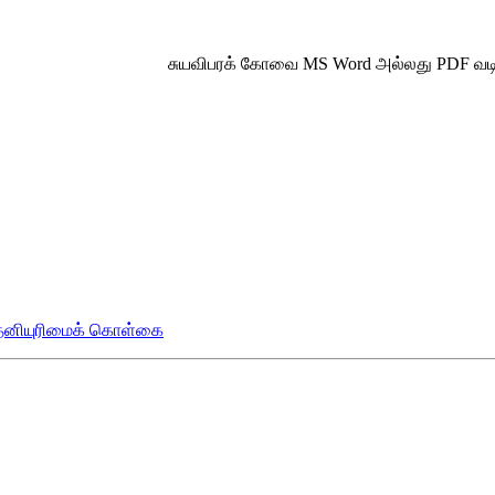
சுயவிபரக் கோவை MS Word அல்லது PDF வடி
் தனியுரிமைக் கொள்கை