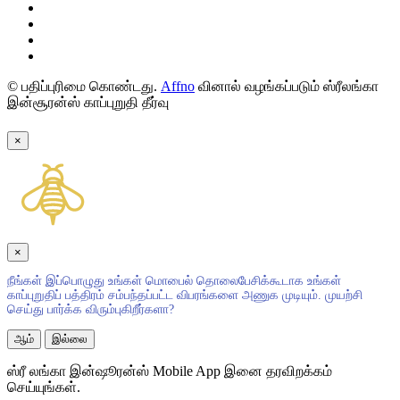
© பதிப்புரிமை கொண்டது.
Affno
வினால் வழங்கப்படும் ஸ்ரீலங்கா
இன்சூரன்ஸ் காப்புறுதி தீர்வு
×
×
நீங்கள் இப்பொழுது உங்கள் மொபைல் தொலைபேசிக்கூடாக உங்கள்
காப்புறுதிப் பத்திரம் சம்பந்தப்பட்ட விபரங்களை அணுக முடியும். முயற்சி
செய்து பார்க்க விரும்புகிறீர்களா?
ஆம்
இல்லை
ஸ்ரீ லங்கா இன்ஷூரன்ஸ் Mobile App இனை தரவிறக்கம்
செய்யுங்கள்.