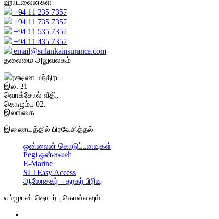
ஹாட்லைன்கள்
+94 11 235 7357
+94 11 735 7357
+94 11 535 7357
+94 11 435 7357
email@srilankainsurance.com
தலைமை அலுவலகம்
ரக்ஷண மந்திரய
இல. 21
வொக்சோல் வீதி,
கொழும்பு 02,
இலங்கை
இணையத்தில் பிரவேசித்தல்
ஒன்லைன் கொடுப்பனவுகள்
Pegi ஒன்லைன்
E-Marine
SLI Easy Access
ஆலோசகர் – தரகர் பிரிவு
எம்முடன் தொடர்பு கொள்ளவும்