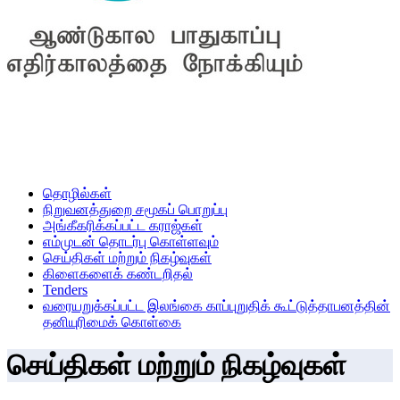
தொழில்கள்
நிறுவனத்துறை சமூகப் பொறுப்பு
அங்கீகரிக்கப்பட்ட கராஜ்கள்
எம்முடன் தொடர்பு கொள்ளவும்
செய்திகள் மற்றும் நிகழ்வுகள்
கிளைகளைக் கண்டறிதல்
Tenders
வரையறுக்கப்பட்ட இலங்கை காப்புறுதிக் கூட்டுத்தாபனத்தின்
தனியுரிமைக் கொள்கை
செய்திகள் மற்றும் நிகழ்வுகள்