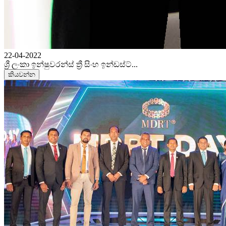
22-04-2022
ශ්‍රී ලංකා ඉන්ෂුවරන්ස් ත්‍රී සිංහ ඉන්ඩස්ට්‍...
කියවන්න