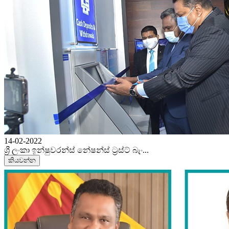
14-02-2022
ශ්‍රී ලංකා ඉන්ෂුවරන්ස් නේෂන්ස් ට්‍රස්ට් බැං...
කියවන්න