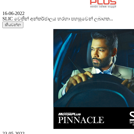
16-06-2022
SLIC වෙතින් අන්තර්ජාලය හරහා පහසුවෙන් ලබාගත...
කියවන්න
23-05-2022