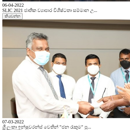
06-04-2022
SLIC 2021 ජාතික ව්‍යාපාර විශිෂ්ටතා සම්මාන උ...
කියවන්න
07-03-2022
ශ්‍රී ලංකා ඉන්ෂුවරන්ස් වෙතින් "ජන රැකුම" පු...