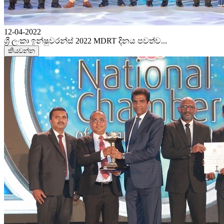
12-04-2022
ශ්‍රී ලංකා ඉන්ෂුවරන්ස් 2022 MDRT දිනය පවත්ව...
කියවන්න