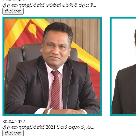
ශ්‍රී ලංකා ඉන්ෂුවරන්ස් වෙතින් මෝටර් ප්ලස් P...
කියවන්න
30-04-2022
ශ්‍රී ලංකා ඉන්ෂුවරන්ස් 2021 වසර සඳහා රු .බි...
කියවන්න