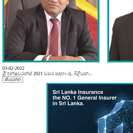
03-02-2022
ශ්‍රී ඉන්ෂුවරන්ස් 2021 වසර සඳහා රු. බිලියන...
කියවන්න