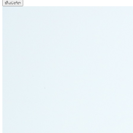
කියවන්න