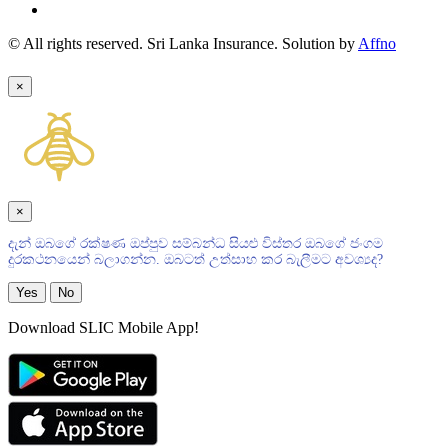
© All rights reserved. Sri Lanka Insurance. Solution by
Affno
×
×
දැන් ඔබගේ රක්ෂණ ඔප්පුව සම්බන්ධ සියළු විස්තර ඔබගේ ජංගම
දුරකථනයෙන් බලාගන්න. ඔබටත් උත්සාහ කර බැලීමට අවශ්‍යද?
Yes
No
Download SLIC Mobile App!