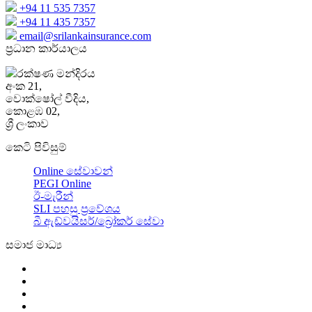
+94 11 535 7357
+94 11 435 7357
email@srilankainsurance.com
ප්‍රධාන කාර්යාලය
රක්ෂණ මන්දිරය
අංක 21,
වොක්ෂෝල් වීදිය,
කොළඹ 02,
ශ්‍රී ලංකාව
කෙටි පිවිසුම්
Online සේවාවන්
PEGI Online
ඊ-මැරීන්
SLI පහසු ප්‍රවේශය
බී ඇඩ්වයිසර්/බ්‍රෝකර් සේවා
සමාජ මාධ්‍ය