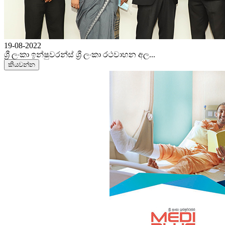
19-08-2022
ශ්‍රී ලංකා ඉන්ෂුවරන්ස් ශ්‍රී ලංකා රථවාහන අල...
කියවන්න