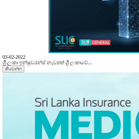
03-02-2022
ශ්‍රී ලංකා ඉන්ෂුවරන්ස් නැවතත් ශ්‍රී ලංකාවේ...
කියවන්න