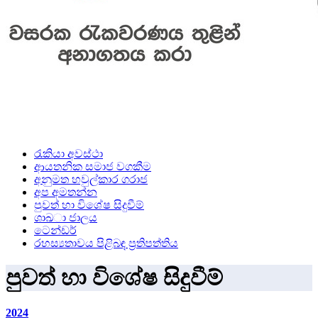
රැකියා අවස්ථා
ආයතනික සමාජ වගකීම
අනුමත හවුල්කාර ගරාජ
අප අමතන්න
පුවත් හා විශේෂ සිදුවීම්
ශාඛා ජාලය
ටෙන්ඩර්
රහස්‍යතාවය පිළිබඳ ප්‍රතිපත්තිය
පුවත් හා විශේෂ සිදුවීම්
2024