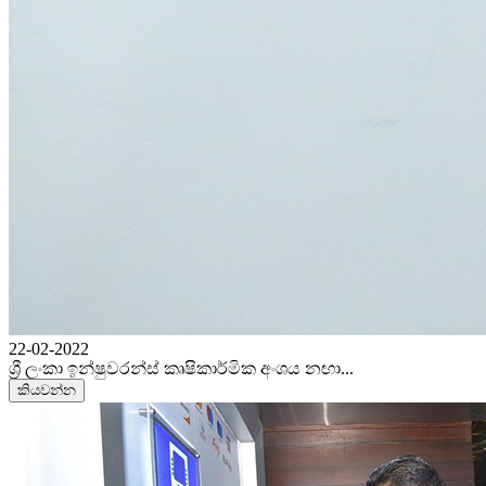
22-02-2022
ශ්‍රී ලංකා ඉන්ෂුවරන්ස් කෘෂිකාර්මික අංශය නඟා...
කියවන්න