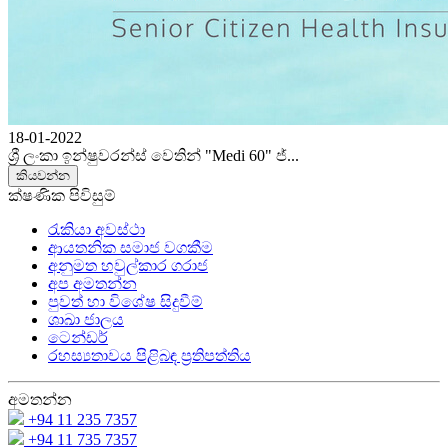
18-01-2022
ශ්‍රී ලංකා ඉන්ෂුවරන්ස් වෙතින් "Medi 60" ජ්‍...
කියවන්න
ක්ෂණික පිවිසුම්
රැකියා අවස්ථා
ආයතනික සමාජ වගකීම
අනුමත හවුල්කාර ගරාජ
අප අමතන්න
පුවත් හා විශේෂ සිදුවීම්
ශාඛා ජාලය
ටෙන්ඩර්
රහස්‍යතාවය පිළිබඳ ප්‍රතිපත්තිය
අමතන්න
+94 11 235 7357
+94 11 735 7357