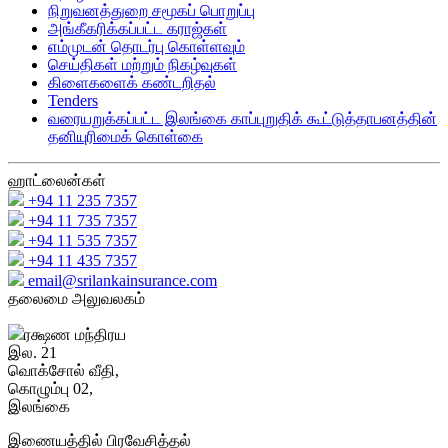
நிறுவனத்துறை சமூகப் பொறுப்பு
அங்கீகரிக்கப்பட்ட கராஜ்கள்
எம்முடன் தொடர்பு கொள்ளவும்
செய்திகள் மற்றும் நிகழ்வுகள்
கிளைகளைக் கண்டறிதல்
Tenders
வரையறுக்கப்பட்ட இலங்கை காப்புறுதிக் கூட்டுத்தாபனத்தின்
தனியுரிமைக் கொள்கை
ஹாட்லைன்கள்
+94 11 235 7357
+94 11 735 7357
+94 11 535 7357
+94 11 435 7357
email@srilankainsurance.com
தலைமை அலுவலகம்
ரக்ஷண மந்திரய
இல. 21
வொக்சோல் வீதி,
கொழும்பு 02,
இலங்கை
இணையத்தில் பிரவேசித்தல்