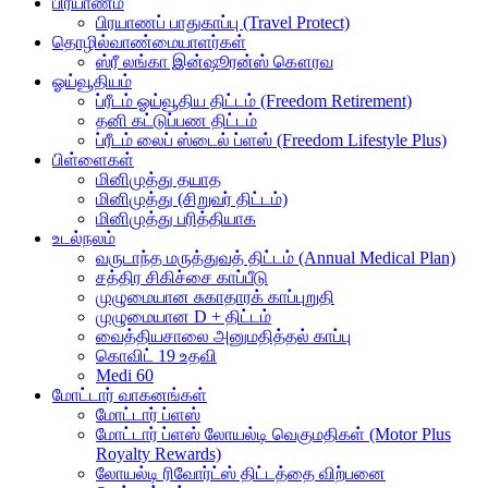
பிரயாணம்
பிரயாணப் பாதுகாப்பு (Travel Protect)
தொழில்வாண்மையாளர்கள்
ஸ்ரீ லங்கா இன்ஷூரன்ஸ் கௌரவ
ஓய்வூதியம்
ப்ரீடம் ஓய்வூதிய திட்டம் (Freedom Retirement)
தனி கட்டுப்பண திட்டம்
ப்ரீடம் லைப் ஸ்டைல் ப்ளஸ் (Freedom Lifestyle Plus)
பிள்ளைகள்
மினிமுத்து தயாத
மினிமுத்து (சிறுவர் திட்டம்)
மினிமுத்து பரித்தியாக
உடல்நலம்
வருடாந்த மருத்துவத் திட்டம் (Annual Medical Plan)
சத்திர சிகிச்சை காப்பீடு
முழுமையான சுகாதாரக் காப்புறுதி
முழுமையான D + திட்டம்
வைத்தியசாலை அனுமதித்தல் காப்பு
கொவிட் 19 உதவி
Medi 60
மோட்டார் வாகனங்கள்
மோட்டார் ப்ளஸ்
மோட்டார் ப்ளஸ் லோயல்டி வெகுமதிகள் (Motor Plus
Royalty Rewards)
லோயல்டி ரிவோர்ட்ஸ் திட்டத்தை விற்பனை