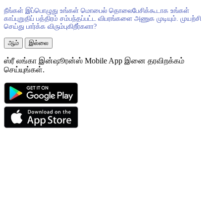
நீங்கள் இப்பொழுது உங்கள் மொபைல் தொலைபேசிக்கூடாக உங்கள்
காப்புறுதிப் பத்திரம் சம்பந்தப்பட்ட விபரங்களை அணுக முடியும். முயற்சி
செய்து பார்க்க விரும்புகிறீர்களா?
ஆம்
இல்லை
ஸ்ரீ லங்கா இன்ஷூரன்ஸ் Mobile App இனை தரவிறக்கம்
செய்யுங்கள்.