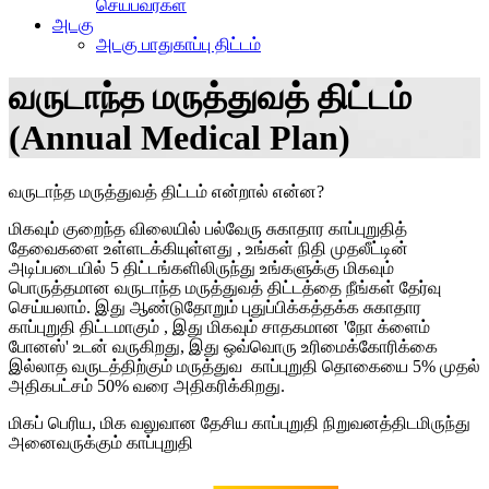
செய்பவர்கள்
அடகு
அடகு பாதுகாப்பு திட்டம்
வருடாந்த மருத்துவத் திட்டம்
(Annual Medical Plan)
வருடாந்த மருத்துவத் திட்டம் என்றால் என்ன?
மிகவும் குறைந்த விலையில் பல்வேரு சுகாதார காப்புறுதித்
தேவைகளை உள்ளடக்கியுள்ளது , உங்கள் நிதி முதலீட்டின்
அடிப்படையில் 5 திட்டங்களிலிருந்து உங்களுக்கு மிகவும்
பொருத்தமான வருடாந்த மருத்துவத் திட்டத்தை நீங்கள் தேர்வு
செய்யலாம். இது ஆண்டுதோறும் புதுப்பிக்கத்தக்க சுகாதார
காப்புறுதி திட்டமாகும் , இது மிகவும் சாதகமான 'நோ க்ளைம்
போனஸ்' உடன் வருகிறது, இது ஒவ்வொரு உரிமைக்கோரிக்கை
இல்லாத வருடத்திற்கும் மருத்துவ காப்புறுதி தொகையை 5% முதல்
அதிகபட்சம் 50% வரை அதிகரிக்கிறது.
மிகப் பெரிய, மிக வலுவான தேசிய காப்புறுதி நிறுவனத்திடமிருந்து
அனைவருக்கும் காப்புறுதி