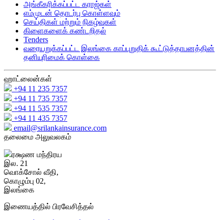
அங்கீகரிக்கப்பட்ட கராஜ்கள்
எம்முடன் தொடர்பு கொள்ளவும்
செய்திகள் மற்றும் நிகழ்வுகள்
கிளைகளைக் கண்டறிதல்
Tenders
வரையறுக்கப்பட்ட இலங்கை காப்புறுதிக் கூட்டுத்தாபனத்தின்
தனியுரிமைக் கொள்கை
ஹாட்லைன்கள்
+94 11 235 7357
+94 11 735 7357
+94 11 535 7357
+94 11 435 7357
email@srilankainsurance.com
தலைமை அலுவலகம்
ரக்ஷண மந்திரய
இல. 21
வொக்சோல் வீதி,
கொழும்பு 02,
இலங்கை
இணையத்தில் பிரவேசித்தல்