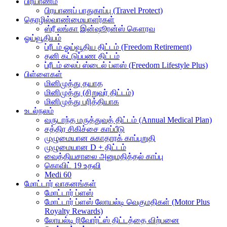
பிரயாணம்
பிரயாணப் பாதுகாப்பு (Travel Protect)
தொழில்வாண்மையாளர்கள்
ஸ்ரீ லங்கா இன்ஷூரன்ஸ் கௌரவ
ஓய்வூதியம்
ப்ரீடம் ஓய்வூதிய திட்டம் (Freedom Retirement)
தனி கட்டுப்பண திட்டம்
ப்ரீடம் லைப் ஸ்டைல் ப்ளஸ் (Freedom Lifestyle Plus)
பிள்ளைகள்
மினிமுத்து தயாத
மினிமுத்து (சிறுவர் திட்டம்)
மினிமுத்து பரித்தியாக
உடல்நலம்
வருடாந்த மருத்துவத் திட்டம் (Annual Medical Plan)
சத்திர சிகிச்சை காப்பீடு
முழுமையான சுகாதாரக் காப்புறுதி
முழுமையான D + திட்டம்
வைத்தியசாலை அனுமதித்தல் காப்பு
கொவிட் 19 உதவி
Medi 60
மோட்டார் வாகனங்கள்
மோட்டார் ப்ளஸ்
மோட்டார் ப்ளஸ் லோயல்டி வெகுமதிகள் (Motor Plus
Royalty Rewards)
லோயல்டி ரிவோர்ட்ஸ் திட்டத்தை விற்பனை