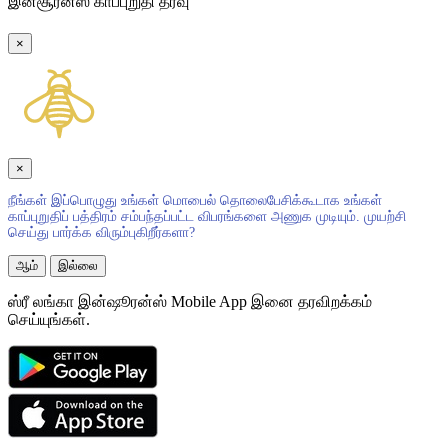
இன்சூரன்ஸ் காப்புறுதி தீர்வு
×
×
நீங்கள் இப்பொழுது உங்கள் மொபைல் தொலைபேசிக்கூடாக உங்கள்
காப்புறுதிப் பத்திரம் சம்பந்தப்பட்ட விபரங்களை அணுக முடியும். முயற்சி
செய்து பார்க்க விரும்புகிறீர்களா?
ஆம்
இல்லை
ஸ்ரீ லங்கா இன்ஷூரன்ஸ் Mobile App இனை தரவிறக்கம்
செய்யுங்கள்.