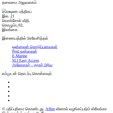
தலைமை அலுவலகம்
ரக்ஷண மந்திரய
இல. 21
வொக்சோல் வீதி,
கொழும்பு 02,
இலங்கை
இணையத்தில் பிரவேசித்தல்
ஒன்லைன் கொடுப்பனவுகள்
Pegi ஒன்லைன்
E-Marine
SLI Easy Access
ஆலோசகர் – தரகர் பிரிவு
எம்முடன் தொடர்பு கொள்ளவும்
© பதிப்புரிமை கொண்டது.
Affno
வினால் வழங்கப்படும் ஸ்ரீலங்கா