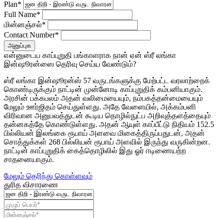
Plan*
Full Name*
மின்னஞ்சல்*
Contact Number*
அனுப்புக
என்னுடைய காப்புறுதி பங்காளராக நான் ஏன் ஸ்ரீ லங்கா
இன்ஷூரன்ஸை தெரிவு செய்ய வேண்டும்?
ஸ்ரீ லங்கா இன்ஷூரன்ஸ் 57 வருடங்களுக்கு மேற்பட்ட வரலாற்றைக்
கொண்டிருக்கும் நாட்டின் முன்னோடி காப்புறுதிக் கம்பனியாகும்.
அரசின் பக்கபலம் அதன் வலிமையையும், நம்பகத்தன்மையையும்
மேலும் ஊர்ஜிதம் செய்துள்ளது. அதே வேளையில், அக்கம்பனி
விரிவான அனுபவத்துடன் கூடிய தொழில்நுட்ப அறிவுத்தளத்தையும்
தன்னகத்தே கொண்டுள்ளது. அதன் ஆயுள் காப்பீட்டு நிதியம் 152.5
பில்லியன் இலங்கை ரூபாய் அளவை மிகைத்திருப்பதுடன், அதன்
சொத்துக்கள் 268 பில்லியன் ரூபாய் அளவில் இருந்து வருகின்றன.
நாட்டின் காப்புறுதிக் கைத்தொழிலில் இது ஓர் ஈடிணையற்ற
சாதனையாகும்.
மேலும் தெரிந்து கொள்ளவும்
துரித விசாரணை