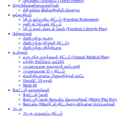
பிரயாணப் பாதுகாப்பு (Travel Protect)
தொழில்வாண்மையாளர்கள்
ஸ்ரீ லங்கா இன்ஷூரன்ஸ் கௌரவ
ஓய்வூதியம்
ப்ரீடம் ஓய்வூதிய திட்டம் (Freedom Retirement)
தனி கட்டுப்பண திட்டம்
ப்ரீடம் லைப் ஸ்டைல் ப்ளஸ் (Freedom Lifestyle Plus)
பிள்ளைகள்
மினிமுத்து தயாத
மினிமுத்து (சிறுவர் திட்டம்)
மினிமுத்து பரித்தியாக
உடல்நலம்
வருடாந்த மருத்துவத் திட்டம் (Annual Medical Plan)
சத்திர சிகிச்சை காப்பீடு
முழுமையான சுகாதாரக் காப்புறுதி
முழுமையான D + திட்டம்
வைத்தியசாலை அனுமதித்தல் காப்பு
கொவிட் 19 உதவி
Medi 60
மோட்டார் வாகனங்கள்
மோட்டார் ப்ளஸ்
மோட்டார் ப்ளஸ் லோயல்டி வெகுமதிகள் (Motor Plus Roya
லோயல்டி ரிவோர்ட்ஸ் திட்டத்தை விற்பனை செய்பவர்கள்
அடகு
அடகு பாதுகாப்பு திட்டம்