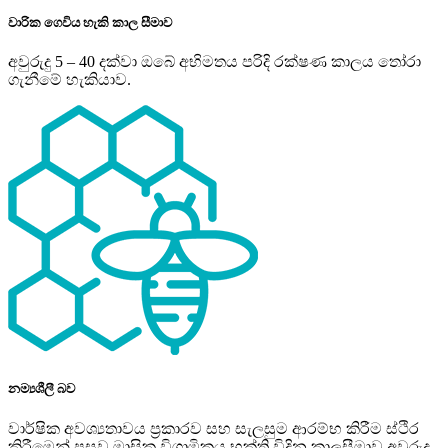
වාරික ගෙවිය හැකි කාල සීමාව
අවුරුදු 5 – 40 දක්වා ඔබේ අභිමතය පරිදි රක්ෂණ කාලය තෝරා
ගැනීමේ හැකියාව.
නම්‍යශීලී බව
වාර්ෂික අවශ්‍යතාවය ප්‍රකාරව සහ සැලසුම ආරම්භ කිරීම ස්ථිර
කිරීමෙන් පසුව මාසික විශ‍්‍රාමිකය භුක්ති විදින කාලසීමාව අවුරුදු