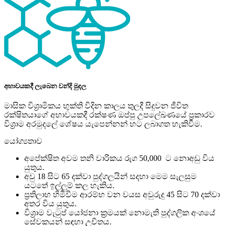
අභාවයකදී ලැබෙන වන්දි මුදල
මාසික විශ‍්‍රාමිකය භුක්ති විදින කාලය තුලදී සිදුවන ජීවිත
රක්ෂිතයාගේ අභාවයකදී රක්ෂණ ඔප්පු උපලේඛණයේ ප‍්‍රකාරව
විශ‍්‍රාම අරමුදලේ ශේෂය යැපෙන්නන් හට ලබාගත හැකිවීම.
යෝග්‍යතාව
අපේක්ෂිත අවම තනි වාරිකය රුග 50,000 ට නොඅඩු විය
යුතුය.
අවු 18 සිට 65 දක්වා පුද්ගලයින් සදහා මෙම සැලසුම
යටතේ ඉල්ලුම් කල හැකිය.
ප්‍රතිලාභ හිමිවීම ආරම්භ වන වයස අවුරුදු 45 සිට 70 දක්වා
අතර විය යුතුය.
විශ්‍රාම වැටුප් යෝජනා ක්‍රමයක් නොමැති පුද්ගලික අංශයේ
සේවකයන් සඳහා උචිතය.