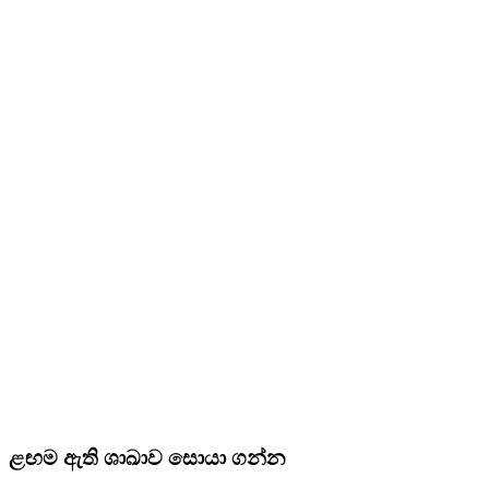
ළඟම ඇති ශාඛාව සොයා ගන්න