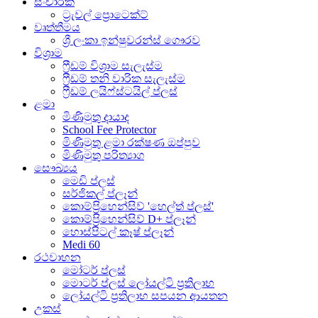
සංචාරක
ට්‍රැවල් ප්‍රොටෙක්ට්
වෘත්තීමය
ශ්‍රී ලංකා ඉන්ෂුවරන්ස් ගෞරව
විශ්‍රාම
ෆ්‍රීඩම් විශ්‍රාම සැලැස්ම
ෆ්‍රීඩම් තනි වාරික සැලැස්ම
ෆ්‍රීඩම් ලයිෆ්ස්ටයිල් ප්ලස්
ළමා
මිණිමුතු දායාද
School Fee Protector
මිණිමුතු ළමා රක්ෂණ ඔප්පුව
මිණිමුතු පරිත්‍යාග
සෞඛ්‍යය
මෙඩි ප්ලස්
සර්ජිකල් ප්ලෑන්
කොම්ප‍්‍රිහෙන්සිව් 'හෙල්ත් ප්ලස්'
කොම්ප‍්‍රිහෙන්සිව් D+ ප්ලෑන්
හොස්පිටල් කෑෂ් ප්ලෑන්
Medi 60
රථවාහන
මෝටර් ප්ලස්
මොටර් ප්ලස් ලෝයල්ටි ප්‍රතිලාභ
ලෝයල්ටි ප්‍රතිලාභ සපයන ආයතන
උකස්