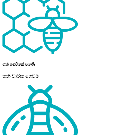
එක් ගෙවීමක් පමණි
තනි වාරික ගෙවීම