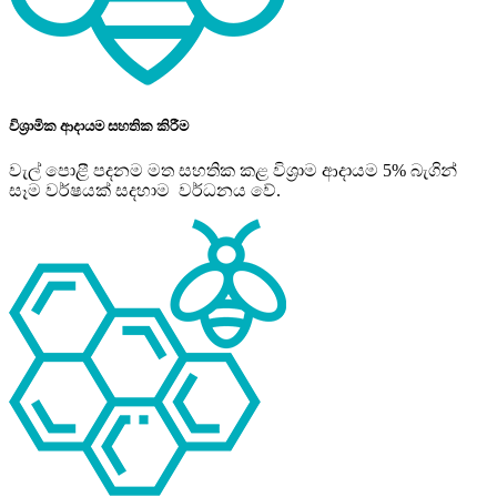
විශ්‍රාමික ආදායම සහතික කිරීම
වැල් පොළී පදනම මත සහතික කළ විශ්‍රාම ආදායම 5% බැගින්
සෑම වර්ෂයක් සදහාම වර්ධනය වේ.