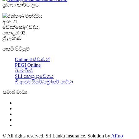
ප්‍රධාන කාර්යාලය
රක්ෂණ මන්දිරය
අංක 21,
වොක්ෂෝල් වීදිය,
කොළඹ 02,
ශ්‍රී ලංකාව
කෙටි පිවිසුම්
Online සේවාවන්
PEGI Online
ඊ-මැරීන්
SLI පහසු ප්‍රවේශය
බී ඇඩ්වයිසර්/බ්‍රෝකර් සේවා
සමාජ මාධ්‍ය
© All rights reserved. Sri Lanka Insurance. Solution by
Affno