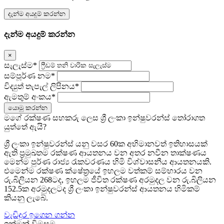
දැන්ම අයදුම් කරන්න
දැන්ම අයදුම් කරන්න
×
සැලැස්ම*
සම්පූර්ණ නම*
විද්‍යුත් තැපැල් ලිපිනය*
ඇමතුම් අංකය*
යොමු කරන්න
මගේ රක්ෂණ සහකරු ලෙස ශ්‍රී ලංකා ඉන්ෂුවරන්ස් තෝරාගත
යුත්තේ ඇයි?
ශ්‍රී ලංකා ඉන්ෂුවරන්ස් යනු වසර 60ක අභිමානවත් ඉතිහාසයක්
ඇති ප්‍රමුඛතම රක්ෂණ ආයතනය වන අතර නවීන තාක්ෂණය
මෙන්ම පුර්ණ රාජ්‍ය රැකවරණය හිමි විශ්වාසනීය ආයතනයකි.
එමෙන්ම රක්ෂණ ක්ෂේත්‍රයේ ඉහලම වත්කම් සම්භාරය වන
රු.බිලියන 268ටද, ඉහලම ජීවිත රක්ෂණ අරමුදල වන රු.බිලියන
152.5ක අරමුදලටද ශ්‍රී ලංකා ඉන්ෂුවරන්ස් ආයතනය හිමිකම්
කියනු ලැබේ.
වැඩිදුර ඉගෙන ගන්න
ඉක්මන් විමසුම