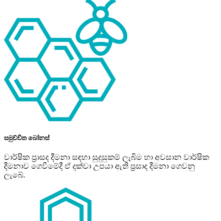
සමුච්චිත බෝනස්
වාර්ෂික ප්‍රාසද දීමනා සඳහා සුදුසුකම් ලැබීම හා අවසාන වාර්ෂික
දීමනාව ගෙවීමේදී ඒ දක්වා උපයා ඇති ප‍්‍රසාද දීමනා ගෙවනු
ලැබේ.