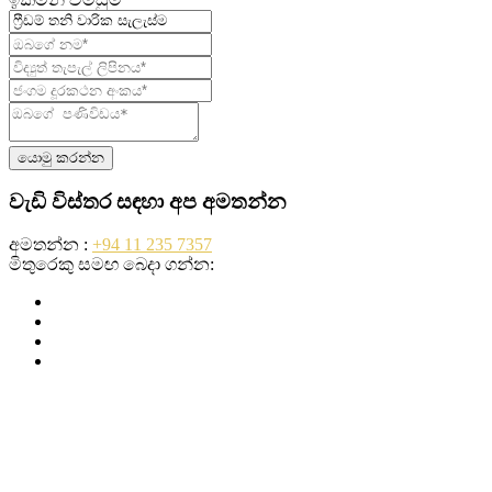
යොමු කරන්න
වැඩි විස්තර සඳහා අප අමතන්න
අමතන්න :
+94 11 235 7357
මිතුරෙකු සමඟ බෙදා ගන්න: