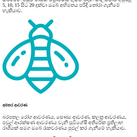
5, 10, 15 සිට 20 දක්වා ඔබේ අභිමතය පරිදි තෝරා ගැනීමේ
හැකියාව.
අමතර ආවරණ
බරපතල රෝග ආවරණය, සෞඛ්‍ය ආවරණ, කලත්‍ර ආවරණය,
පවුල් ආරක්ෂණ ආවරණය වැනි සුවිශේෂී අතිරේක ප‍්‍රතිලාභ
රාශියක් සමග ඔබේ රැකවරණය පුඵල් කර ගැනීමේ හැකියාව.