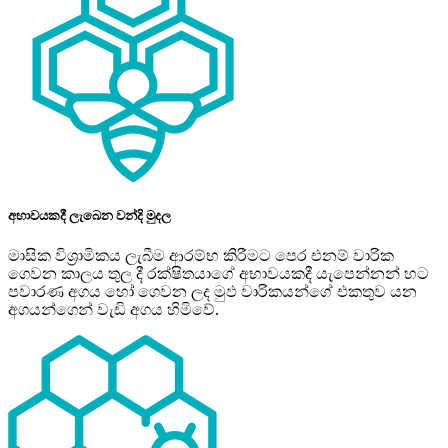
අභාවයකදී ලැබෙන වන්දි මුදල
මාසික විශ‍්‍රාමිකය ලැබීම ආරම්භ කිරීමට පෙර එනම් වාරික
ගෙවන කාලය තුල දී රක්ෂිතයාගේ අභාවයකදී යැපෙන්නන් හට
පවාරණ අගය හෝ ගෙවන ලද මුඵ වාරිකයන්ගේ එකතුව යන
අගයන්ගෙන් වැඩි අගය හිමිවේ.