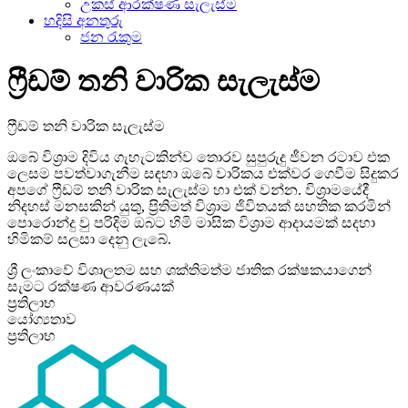
උකස් ආරක්ෂණ සැලැස්ම
හදිසි අනතුරු
ජන රැකුම
ෆ්‍රීඩම් තනි වාරික සැලැස්ම
ෆ්‍රීඩම් තනි වාරික සැලැස්ම
ඔබේ විශ්‍රාම දිවිය ගැහැටකින්ව තොරව සුපුරුදු ජීවන රටාව එක
ලෙසම පවත්වාගැනීම සඳහා ඔබේ වාරිකය එක්වර ගෙවීම සිදුකර
අපගේ ෆ්‍රීඩම් තනි වාරික සැලැස්ම හා එක් වන්න. විශ‍්‍රාමයේදී
නිදහස් මනසකින් යුතු, ප‍්‍රිතිමත් විශ‍්‍රාම ජිවිතයක් සහතික කරමින්
පොරොන්දු වු පරිදිම ඔබට හිමි මාසික විශ‍්‍රාම ආදායමක් සදහා
හිමිකම් සලසා දෙනු ලැබේ.
ශ්‍රී ලංකාවේ විශාලතම සහ ශක්තිමත්ම ජාතික රක්ෂකයාගෙන්
සැමට රක්ෂණ ආවරණයක්
ප්‍රතිලාභ
යෝග්‍යතාව
ප්‍රතිලාභ