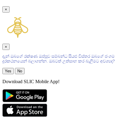
×
×
දැන් ඔබගේ රක්ෂණ ඔප්පුව සම්බන්ධ සියළු විස්තර ඔබගේ ජංගම
දුරකථනයෙන් බලාගන්න. ඔබටත් උත්සාහ කර බැලීමට අවශ්‍යද?
Yes
No
Download SLIC Mobile App!