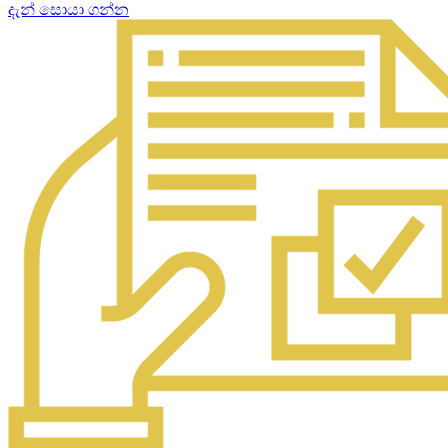
දැන් සොයා ගන්න