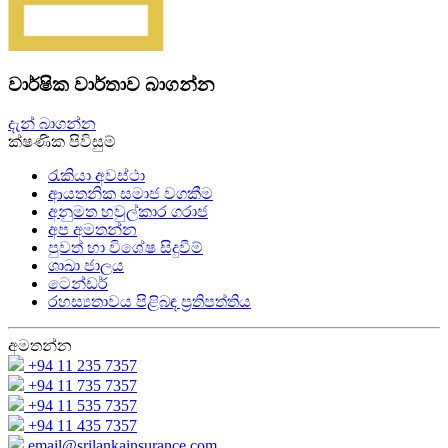
වාර්ෂික වාර්තාව බාගන්න
දැන් බාගන්න
ක්ෂණික පිවිසුම්
රැකියා අවස්ථා
ආයතනික සමාජ වගකීම
අනුමත හවුල්කාර ගරාජ
අප අමතන්න
පුවත් හා විශේෂ සිදුවීම්
ශාඛා ජාලය
ටෙන්ඩර්
රහස්‍යතාවය පිළිබඳ ප්‍රතිපත්තිය
අමතන්න
+94 11 235 7357
+94 11 735 7357
+94 11 535 7357
+94 11 435 7357
email@srilankainsurance.com