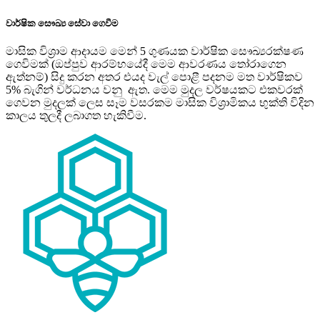
වාර්ෂික සෞඛ්‍ය සේවා ගෙවීම
මාසික විශ්‍රාම ආදායම මෙන් 5 ගුණයක වාර්ෂික සෞඛ්‍යරක්ෂණ
ගෙවිමක් (ඔප්පුව ආරම්භයේදී මෙම ආවරණය තෝරාගෙන
ඇත්නම්) සිදු කරන අතර එයද වැල් පොළී පදනම මත වාර්ෂිකව
5% බැගින් වර්ධනය වනු ඇත. මෙම මුදල වර්ෂයකට එකවරක්
ගෙවන මුදලක් ලෙස සෑම වසරකම මාසික විශ‍්‍රාමිකය භුක්ති විදින
කාලය තුලදී ලබාගත හැකිවීම.