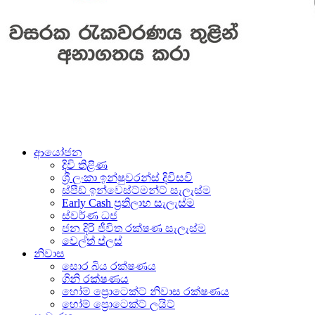
ආයෝජන
දිවි තිළිණ
ශ්‍රී ලංකා ඉන්ෂුවරන්ස් දිවිසවි
ස්පීඩ් ඉන්වෙස්ට්මන්ට් සැලැස්ම
Early Cash ප‍්‍රතිලාභ සැලැස්ම
ස්වර්ණ ධජ
ජන දිරි ජීවිත රක්ෂණ සැලැස්ම
වෙල්ත් ප්ලස්
නිවාස
සොර බිය රක්ෂණය
ගිනි රක්ෂණය
හෝම් ප්‍රොටෙක්ට් නිවාස රක්ෂණය
හෝම් ප්‍රොටෙක්ට් ලයිට්