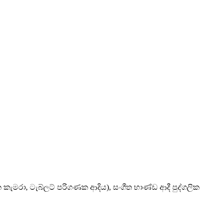
ක කැමරා, ටැබ්ලට් පරිගණක ආදිය), සංගීත භාණ්ඩ ආදී පුද්ගලික