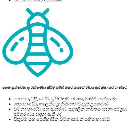
පහත දැක්වෙන දෑ රක්ෂණය කිරිම මගින් ඔබට ඔබගේ නිවස ආරක්ෂා කර ගැනීමට
ගොඩනැගිලි, ගේට්ටු, පිහිනුම් තටාක, මායිම් තාප්ප ආදිය
ගෘහ භාණ්ඩ, ඉලෙක්ට්‍රොනික සහ විද්‍යුත් උපකරණ
වටිනා භාණ්ඩ සහ ආභරණ, පුද්ගලික භාවිතය සඳහා පරිශ්‍රයේ 
පරිහරණය සඳහා ඇති දේ
සිතුවම් සහ ‍ඓතිහාසික වටිනාකමක් සහිත භාණ්ඩ