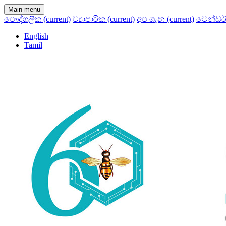
Main menu
පෞද්ගලික
(current)
ව්‍යාපාරික
(current)
අප ගැන
(current)
ටෙන්ඩර
English
Tamil