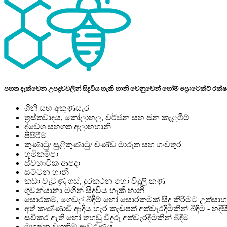
පහත දැක්වෙන උපද්‍රවවලින් සිදුවිය හැකි හානි වෙනුවෙන් හෝම් ප්‍රොටෙක්ට් ර
ගිනි සහ අකුණුසැර
ත්‍රස්තවාදය, කෝලාහල, වර්ජන සහ ජන කැළඹීම්
ද්වේශ සහගත අලාභහානි
පිපිරීම්
කුණාටු/ සුළිකුණාටු/ චණ්ඩ මාරුත සහ ගංවතුර
භූමිකම්පා
ස්වභාවික ආපදා
ඝට්ටන හානි
කඩා වැටුණු ගස්, දුරකථන හෝ විදුලි කණු
ගුවන්යානා මගින් සිදුවිය හැකි හානි
සොරකම්, ගෙවල් බිඳීම් හෝ සොරකමක් සිදු කිරීමට උත්සාහ ක
අත් කණ්ණාඩි ආදිය හැර කැඩපත් අත්වැරදීමකින් බිඳීම - 
සවිකර ඇති හෝ තහඩු වීදුරු අත්වැරදීමකින් බිඳීම
මහජන වගකීම් ආවරණය