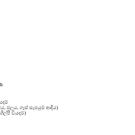
ේ:
යදම්
ුලිය, ජලය, ගෑස් සැපයුම් ආදිය)
ල්පී වියදම්)