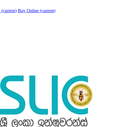
්
(current)
Buy Online
(current)