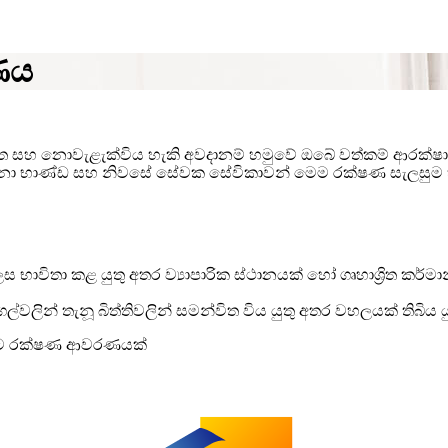
ෂණය
හ නොවැළැක්විය හැකි අවදානම් හමුවේ ඔ‍බේ වත්කම් ආරක්ෂා ක
 වටිනා භාණ්ඩ සහ ‍නිවසේ සේවක සේවිකාවන් මෙම රක්ෂණ සැලස
 භාවිතා කළ යුතු අතර ව්‍යාපාරික ස්ථානයක් හෝ ගෘහාශ්‍රිත කර්
ගල්වලින් තැනූ බිත්තිවලින් සමන්විත විය යුතු අතර වහලයක් තිබිය ය
සැමට රක්ෂණ ආවරණයක්