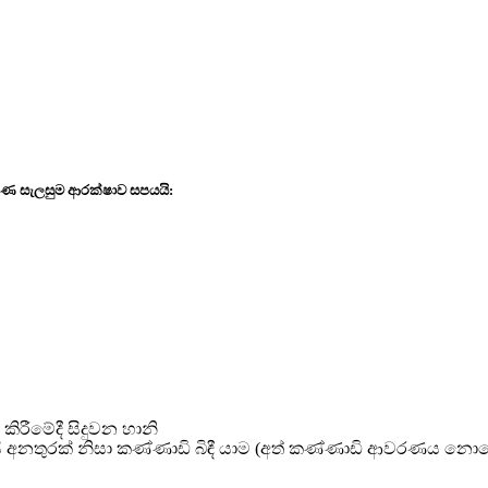
ක්ෂණ සැලසුම ආරක්ෂාව සපයයි:
ිරීමේදී සිදුවන හානි
හදිසි අනතුරක් නිසා කණ්ණාඩි බිඳී යාම (අත් කණ්ණාඩි ආවරණය නො