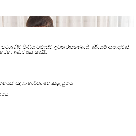
රගැනීම පිණිස වඩාත්ම උචිත රක්ෂණයයි. කිසියම් ආපාදාවක්
ුම හරහා ආවරණය කරයි.
මාන්තයක් සඳහා භාවිතා නොකළ යුතුය
ුතුය