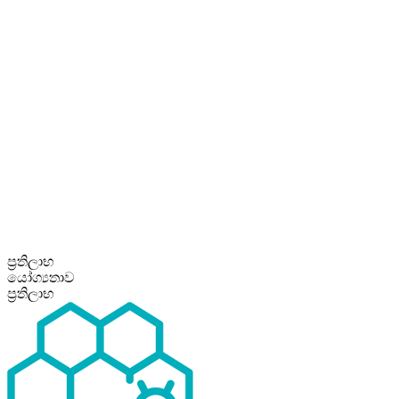
ප්‍රතිලාභ
යෝග්‍යතාව
ප්‍රතිලාභ