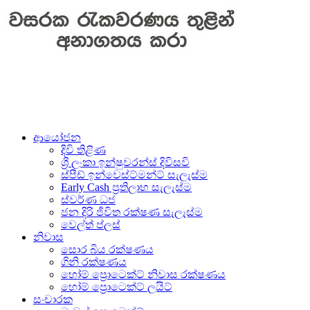
ආයෝජන
දිවි තිළිණ
ශ්‍රී ලංකා ඉන්ෂුවරන්ස් දිවිසවි
ස්පීඩ් ඉන්වෙස්ට්මන්ට් සැලැස්ම
Early Cash ප‍්‍රතිලාභ සැලැස්ම
ස්වර්ණ ධජ
ජන දිරි ජීවිත රක්ෂණ සැලැස්ම
වෙල්ත් ප්ලස්
නිවාස
සොර බිය රක්ෂණය
ගිනි රක්ෂණය
හෝම් ප්‍රොටෙක්ට් නිවාස රක්ෂණය
හෝම් ප්‍රොටෙක්ට් ලයිට්
සංචාරක