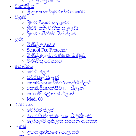
ට්‍රැවල් ප්‍රොටෙක්ට්
වෘත්තීමය
ශ්‍රී ලංකා ඉන්ෂුවරන්ස් ගෞරව
විශ්‍රාම
ෆ්‍රීඩම් විශ්‍රාම සැලැස්ම
ෆ්‍රීඩම් තනි වාරික සැලැස්ම
ෆ්‍රීඩම් ලයිෆ්ස්ටයිල් ප්ලස්
ළමා
මිණිමුතු දායාද
School Fee Protector
මිණිමුතු ළමා රක්ෂණ ඔප්පුව
මිණිමුතු පරිත්‍යාග
සෞඛ්‍යය
මෙඩි ප්ලස්
සර්ජිකල් ප්ලෑන්
කොම්ප‍්‍රිහෙන්සිව් 'හෙල්ත් ප්ලස්'
කොම්ප‍්‍රිහෙන්සිව් D+ ප්ලෑන්
හොස්පිටල් කෑෂ් ප්ලෑන්
Medi 60
රථවාහන
මෝටර් ප්ලස්
මොටර් ප්ලස් ලෝයල්ටි ප්‍රතිලාභ
ලෝයල්ටි ප්‍රතිලාභ සපයන ආයතන
උකස්
උකස් ආරක්ෂණ සැලැස්ම