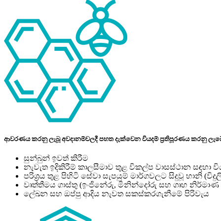
ආවරණය කරනු ලැබූ අවදානම්වලදී පහත දැක්වෙන වියදම් ප්‍රතිපූරණය කරනු ලැබ
සුන්බුන් ඉවත් කිරීම
නැවැත ඉදිකිරීම් කාලසීමාව තුළ විකල්ප වාසස්ථාන සඳහා වි
පරිශ්‍රය තුළ පිහිටි සේවා සැපයුම් මාර්ගවලට සිදුවූ හානි (විද
වෘත්තීමය ගාස්තු (ඉංජිනේරු, මිනින්දෝරු සහ ගෘහ නිර්මාණ ශි
ලේඛන සහ ඔප්පු ආදිය නැවත සකස්කරගැනීමේ පිරිවැය