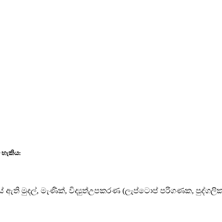
 හැකිය:
ඇති මුදල්, මැණික්, විද්‍යුත්උපකරණ (ලැප්ටොප් පරිගණක, පුද්ගලි