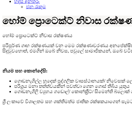
හදිසි අනතුරු
ජන රැකුම
හෝම් ප්‍රොටෙක්ට් නිවාස රක්
හෝම් ප්‍රොටෙක්ට් නිවාස රක්ෂණය
පරිපූර්ණ ගෘහ රක්ෂණයක් වන මෙම රක්ෂණාවරණය අනපේක්ෂිත ස
සිදුවුවහොත්, එමගින් ඔබේ නිවස, පවුලේ සාමාජිකයන්, ඔබේ
නියම සහ කොන්දේසි:
ගොඩනැගිල්ල හුදෙක් පුද්ගලික වාසස්ථානයක්/ නිවෙසක් ලෙස
පරිශ්‍රය මනා තත්ත්වයකින් පවත්වා ගෙන ගොස් තිබිය යුතුය
ගොඩනැගිලි ව්‍යුහය ගඩොල්/ කොන්ක්‍රීට්/ සිමෙන්ති බ්ලොක් 
ශ්‍රී ලංකාවේ විශාලතම සහ ශක්තිමත්ම ජාතික රක්ෂකයාගෙන් 